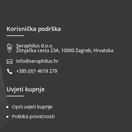
Korisnička podrška
Seraphilus d.o.o.


Žitnjačka cesta 23A, 10000 Zagreb, Hrvatska
info@seraphilus.hr

+385 (0)1 4619 279

Uvjeti kupnje
Opći uvjeti kupnje
Politika privatnosti