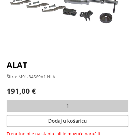
ALAT
Šifra: M91-34569A1 NLA
191,00
€
ALAT
količina
Dodaj u košaricu
Trenutno nije na stanju, ali je moguće naručiti.